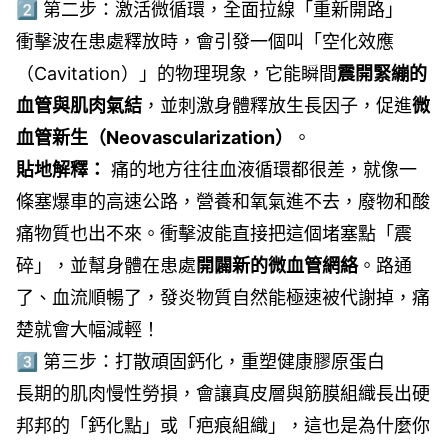
2️⃣ 第二步：激活微循環，全面拉線「重新開路」
衝擊波在患處釋放時，會引發一個叫「空化效應
（Cavitation）」的物理現象，它能瞬間
震開緊繃的
血管與肌肉氣結
，並刺激身體釋放生長因子，促進
微
血管新生（Neovascularization）
。
貼地解釋：
痛的地方往往血液循環都很差，就像一
條塞爆車的高速公路，營養和氧氣進不去，廢物和酸
痛物質也出不來。衝擊波能直接把這個堵塞點「震
碎」，並幫身體在患處
開闢新的微血管網絡
。路通
了、血流順暢了，發炎物質自然能極速被代謝掉，痛
楚就會大幅減輕！
3️⃣ 第三步：打散頑固鈣化，重塑健康膠原蛋白
長期的肌肉慢性勞損，會讓真皮層與筋膜組織長出硬
邦邦的「鈣化點」或「疤痕組織」，這也是為什麼你