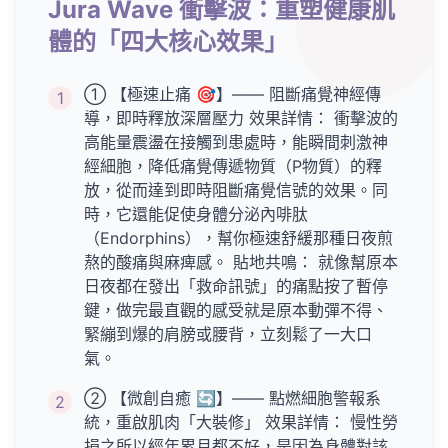
Jura Wave 衝擊波：重塑健康肌
體的「四大核心效果」
① 【極速止痛 🎯】—— 阻斷痛覺神經傳
1
導，即時釋放深層壓力 效果詳情： 衝擊波的
高能量震盪在接觸到患處時，能瞬間刺激神
經細胞，降低痛覺傳遞物質（P物質）的釋
放，從而達到即時阻斷痛覺信號的效果。同
時，它還能促使身體分泌內啡肽
（Endorphins），幫你極速舒緩那種日夜煎
熬的酸痛與麻痺感。 貼地共鳴： 就像幫原本
日夜都在發出「救命訊號」的痛點按了暫停
鍵，做完最直觀的感受就是原本動彈不得、
緊繃到爆的肩膀或腰背，立刻鬆了一大口
氣。
② 【微創自癒 🔄】—— 點燃細胞警報系
2
統，重啟肌肉「大裝修」 效果詳情： 慢性勞
損之所以經年累月都不好，是因為身體對該