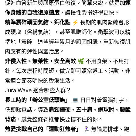
促進血管新生與膠原蛋白修復。簡單來說，就是
加速
你身體的自我復原速度
，讓慢性勞損好得更快。
精準震碎頑固氣結、鈣化點
⚡ 長期的肌肉緊繃會形
成硬塊（俗稱氣結），甚至肌腱鈣化。衝擊波可以精
準地「震碎」這些經年累月的頑固組織，重新恢復肌
肉應有的彈性與靈活度。
非侵入性、無藥性，安全高效
🌿 不用食藥、不用打
針，每次療程時間短，做完即可照常返工、活動，非
常適合節奏明快的香港生活。
Jura Wave 適合哪些人群？
長工時的「辦公室低頭族」
💻 日日對着電腦打字、
低頭睇電話，導致
肩頸僵硬、五十肩、網球肘、腰酸
背痛
，感覺整條脊椎都快要撐不住的你。
熱愛挑戰自己的「運動狂熱者」
🏃🏻‍♀️ 無論是排球、跑