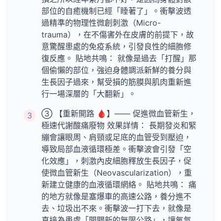
部位的自癒機制已經「睡著了」。衝擊波透
過精準的物理性微創刺激（Micro-
trauma），在不傷害外在皮膚的前提下，故
意驚醒患處的免疫系統，引發良性的細胞修
復反應。 貼地共鳴： 就像是過去「打醒」那
個偷懶的部位，強迫身體調派新鮮的養分與
生長因子過來，幫受損的筋膜與肌肉重新進
行一場深層的「大翻新」。
③ 【重新開路 🩸】—— 促進微血管新生，
3
極速代謝酸痛廢物 效果詳情： 長期發炎和緊
繃會讓眼周、肩頸或足底的血管受到壓迫，
導致局部血液循環極差。衝擊波會引發「空
化效應」，刺激內皮細胞釋放生長因子，促
使微血管新生（Neovascularization），重
新建立健康的血液循環網絡。 貼地共鳴： 痛
的地方就像是塞爆車的高速公路，養分進不
去、垃圾出不來。衝擊波一打下去，就像是
直接為患處「開闢新的無限公路」，讓氧氣