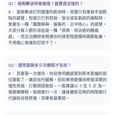
Q1：做衝擊波時會痛嗎？感覺是怎樣的？
A： 當衝擊波打到健康的肌肉時，其實只有像被手指輕
點的感覺；但當它打到勞損、發炎或有氣結的痛點時，
會產生一種「酸酸麻麻、脹脹的、正中核心」的感覺。
大部分客人都形容這是一種「很爽、很治癒的酸痛
感」，而且治療師會根據你的接受程度隨時調節能量，
不用擔心會痛到忍受不了。
Q2：通常要做多少次療程才有效？
A： 其實第一次做完，你就會明顯感覺到原本緊繃的部
位變鬆了，痛症有所緩解。但如果想要徹底修復深層的
慢性勞損、打散頑固氣結，一般建議以 3 至 5 次 為一
個基礎療程。每週進行一次，讓身體有足夠的時間進行
代謝和自我修復，效果會最鞏固。