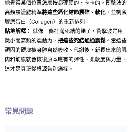
總覺得某個位置怎麼按都硬硬的、卡卡的。衝擊波的
高頻震盪能精準
將這些鈣化結節震碎、軟化
，並刺激
膠原蛋白（Collagen）的重新排列。
貼地解釋：
就像一條打滿死結的繩子，衝擊波是用
微小而高頻的震動力，
把這些死結通通震鬆
。當這些
頑固的硬塊被身體自然吸收、代謝後，新長出來的肌
肉和筋膜就會恢復原本應有的彈性、柔軟度與力量，
這才是真正從根源告別痛症。
常見問題