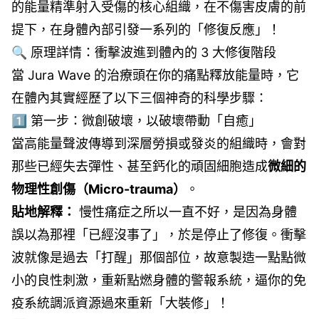
的能量精準射入受傷的核心組織，在不傷害皮膚的前
提下，在身體內部引發一系列的「修復反應」！
🔍 原理詳情：衝擊波進到體內的 3 大修復階段
當 Jura Wave 的治療頭在你的痛點釋放能量時，它
在體內其實經歷了以下三個神奇的科學步驟：
1️⃣ 第一步：微創破壞，以破壞帶動「自癒」
當高能量聲波傳導到深層勞損或發炎的組織時，會對
那些已經失去彈性、甚至鈣化的頑固細胞造成
微細的
物理性創傷（Micro-trauma）
。
貼地解釋：
慢性痛症之所以一直不好，是因為身體
誤以為那裡「已經沒事了」，於是停止了修復。衝擊
波就像是過去「打醒」那個部位，故意製造一點點微
小的良性刺激，重新點燃身體的警報系統，逼你的免
疫系統調派資源過來重新「大裝修」！