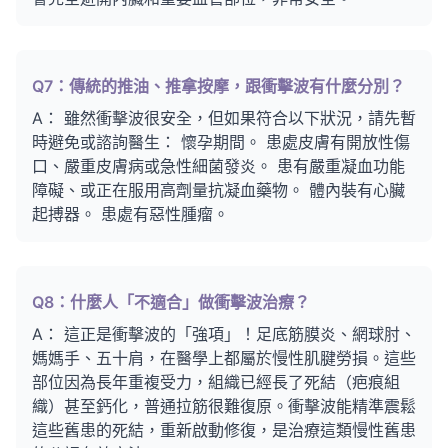
Q7：傳統的推油、推拿按摩，跟衝擊波有什麼分別？
A： 雖然衝擊波很安全，但如果符合以下狀況，請先暫
時避免或諮詢醫生： 懷孕期間。 患處皮膚有開放性傷
口、嚴重皮膚病或急性細菌發炎。 患有嚴重凝血功能
障礙、或正在服用高劑量抗凝血藥物。 體內裝有心臟
起搏器。 患處有惡性腫瘤。
Q8：什麼人「不適合」做衝擊波治療？
A： 這正是衝擊波的「強項」！足底筋膜炎、網球肘、
媽媽手、五十肩，在醫學上都屬於慢性肌腱勞損。這些
部位因為長年重複受力，組織已經長了死結（疤痕組
織）甚至鈣化，普通拉筋很難復原。衝擊波能精準震鬆
這些舊患的死結，重新啟動修復，是治療這類慢性舊患