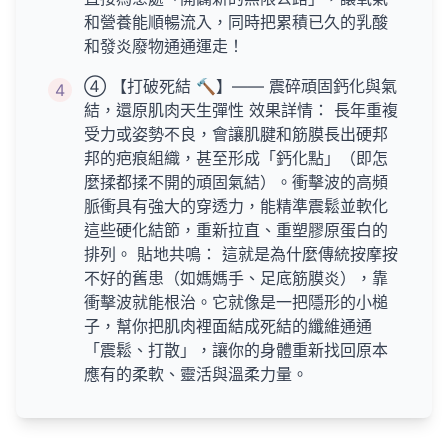
和營養能順暢流入，同時把累積已久的乳酸
和發炎廢物通通運走！
④ 【打破死結 🔨】—— 震碎頑固鈣化與氣
4
結，還原肌肉天生彈性 效果詳情： 長年重複
受力或姿勢不良，會讓肌腱和筋膜長出硬邦
邦的疤痕組織，甚至形成「鈣化點」（即怎
麼揉都揉不開的頑固氣結）。衝擊波的高頻
脈衝具有強大的穿透力，能精準震鬆並軟化
這些硬化結節，重新拉直、重塑膠原蛋白的
排列。 貼地共鳴： 這就是為什麼傳統按摩按
不好的舊患（如媽媽手、足底筋膜炎），靠
衝擊波就能根治。它就像是一把隱形的小槌
子，幫你把肌肉裡面結成死結的纖維通通
「震鬆、打散」，讓你的身體重新找回原本
應有的柔軟、靈活與溫柔力量。