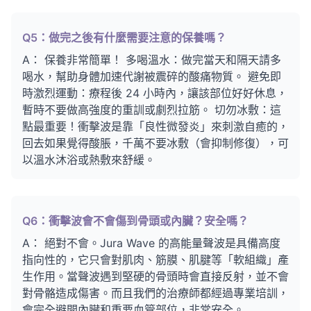
Q5：做完之後有什麼需要注意的保養嗎？
A： 保養非常簡單！ 多喝溫水：做完當天和隔天請多
喝水，幫助身體加速代謝被震碎的酸痛物質。 避免即
時激烈運動：療程後 24 小時內，讓該部位好好休息，
暫時不要做高強度的重訓或劇烈拉筋。 切勿冰敷：這
點最重要！衝擊波是靠「良性微發炎」來刺激自癒的，
回去如果覺得酸脹，千萬不要冰敷（會抑制修復），可
以溫水沐浴或熱敷來舒緩。
Q6：衝擊波會不會傷到骨頭或內臟？安全嗎？
A： 絕對不會。Jura Wave 的高能量聲波是具備高度
指向性的，它只會對肌肉、筋膜、肌腱等「軟組織」產
生作用。當聲波遇到堅硬的骨頭時會直接反射，並不會
對骨骼造成傷害。而且我們的治療師都經過專業培訓，
會完全避開內臟和重要血管部位，非常安全。