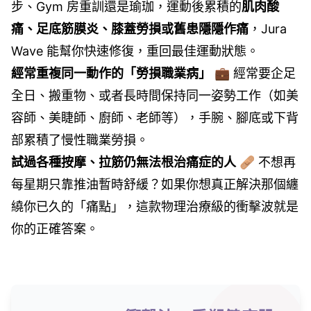
步、Gym 房重訓還是瑜珈，運動後累積的
肌肉酸
痛、足底筋膜炎、膝蓋勞損或舊患隱隱作痛
，Jura
Wave 能幫你快速修復，重回最佳運動狀態。
經常重複同一動作的「勞損職業病」
💼 經常要企足
全日、搬重物、或者長時間保持同一姿勢工作（如美
容師、美睫師、廚師、老師等），手腕、腳底或下背
部累積了慢性職業勞損。
試過各種按摩、拉筋仍無法根治痛症的人
🩹 不想再
每星期只靠推油暫時舒緩？如果你想真正解決那個纏
繞你已久的「痛點」，這款物理治療級的衝擊波就是
你的正確答案。