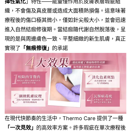
擇性氣化
」特性——能量僅作用於皮膚表層瑕疵組
織，不會傷及真皮層或造成大面積熱損傷。這意味著
療程後的傷口極其微小，僅如針尖般大小，並會迅速
進入自然結痂修復期。當結痂隨代謝自然脫落後，呈
現的是與周邊膚色一致、平整細緻的新生肌膚，真正
實現了
「無痕修復」
的承諾
在現代快節奏的生活中，Thermo Care 提供了一種
「一次見效」
的高效率方案。許多瑕疵在單次療程後