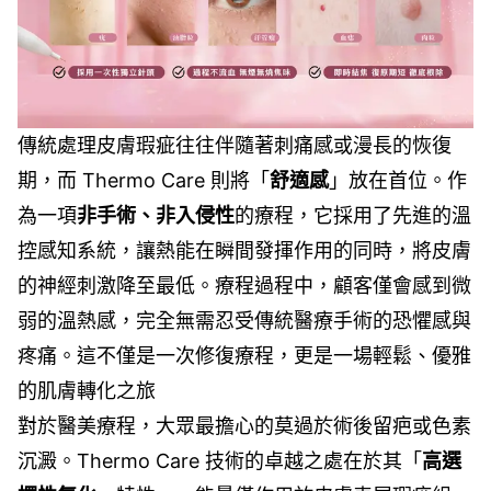
傳統處理皮膚瑕疵往往伴隨著刺痛感或漫長的恢復
期，而 Thermo Care 則將「
舒適感
」放在首位。作
為一項
非手術、非入侵性
的療程，它採用了先進的溫
控感知系統，讓熱能在瞬間發揮作用的同時，將皮膚
的神經刺激降至最低。療程過程中，顧客僅會感到微
弱的溫熱感，完全無需忍受傳統醫療手術的恐懼感與
疼痛。這不僅是一次修復療程，更是一場輕鬆、優雅
的肌膚轉化之旅
對於醫美療程，大眾最擔心的莫過於術後留疤或色素
沉澱。Thermo Care 技術的卓越之處在於其「
高選