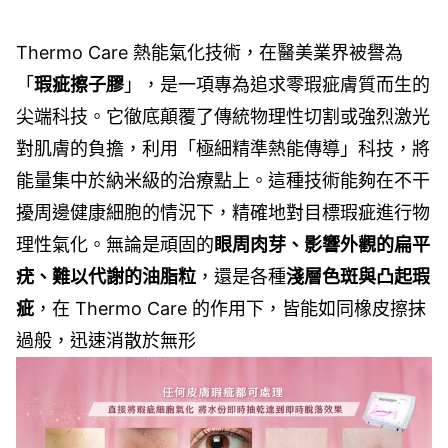
Thermo Care 熱能氣化技術，在醫美業界被譽為
「
瑕疵擦子膠
」，是一項專為追求零瑕疵膚質而生的
尖端科技。它徹底顛覆了傳統物理性切割或強烈激光
對肌膚的負擔，利用「極細精準熱能傳導」科技，將
能量集中於納米級的治療點上。這種技術能夠在不干
擾周邊健康細胞的情況下，精確地對目標瑕疵進行物
理性氣化。無論是頑固的
眼周肉芽、影響外觀的扁平
疣、難以代謝的油脂粒
，還是各種
淺層色斑與凸起瑕
疵
，在 Thermo Care 的作用下，皆能如同橡皮擦抹
過般，迅速消散於無形